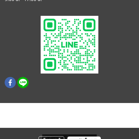
© สงวนลิขสิทธิ์ บริษัท เค.ที.พี. (ประเทศไทย) จำกัด
COPYRIGHT © K.T.P. (THAILAND) CO LTD. ALL RIGHTS
RESERVED.
ผู้เข้าชมวันนี้
368