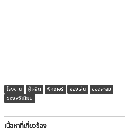
เชี่ยวชาญและเทคโนโลยีการผลิตที่ทันสมัย ทำให้สามารถ
ผลิตผลงานที่มีรายละเอียดสูงและตรงตามความต้องการของ
นักสะสมได้อย่างสมบูรณ์
หากคุณกำลังมองหาผู้ผลิต Art Toy ที่สามารถตอบโจทย์ทุก
ความต้องการในด้านคุณภาพ ความสวยงาม และความ
เชี่ยวชาญ เค.ที.พี. (ประเทศไทย) จำกัด พร้อมที่จะเป็นพาร์ท
เนอร์ที่ไว้วางใจได้ ด้วยประสบการณ์อันยาวนานในวงการ เรา
พร้อมที่จะนำความคิดสร้างสรรค์ของคุณไปสู่ความสำเร็จ
โรงงาน
ผู้ผลิต
ฟิกเกอร์
ของเล่น
ของสะสม
ของพรีเมียม
เนื้อหาที่เกี่ยวข้อง