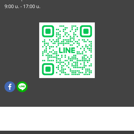
9:00 น. - 17:00 น.
© สงวนลิขสิทธิ์ บริษัท เค.ที.พี. (ประเทศไทย) จำกัด
COPYRIGHT © K.T.P. (THAILAND) CO LTD. ALL RIGHTS
RESERVED.