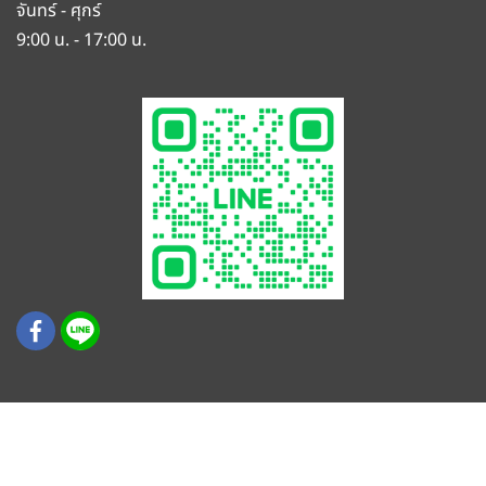
จันทร์ - ศุกร์
9:00 น. - 17:00 น.
© สงวนลิขสิทธิ์ บริษัท เค.ที.พี. (ประเทศไทย) จำกัด
COPYRIGHT © K.T.P. (THAILAND) CO LTD. ALL RIGHTS