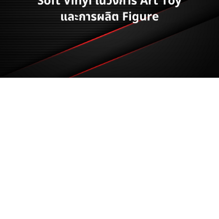
ในช่วงไม่กี่ปีที่ผ่านมา Soft Vinyl หรือที่รู้จักกันในชื่อ
"sofubi" ได้กลายเป็นวัสดุที่ได้รับความนิยมอย่างมากในกลุ่ม
นักสะสมและศิลปินทั่วโลก โดยเฉพาะในวงการ Art Toy การ
ผลิตฟิกเกอร์ที่ใช้ Soft Vinyl ไม่เพียงแต่ช่วยให้ชิ้นงานมี
ความยืดหยุ่น แต่ยังคงทนและมีรายละเอียดที่สวยงาม ทำให้
Soft Vinyl กลายเป็นวัสดุหลักสำหรับการผลิตของเล่นและ
งานศิลปะในรูปแบบต่างๆ ที่มีความละเอียดอ่อนและปราณีต
หนึ่งในตัวอย่างที่เห็นได้ชัดคือของเล่นและฟิกเกอร์ระดับ
ตำนานจากประเทศญี่ปุ่นอย่าง Godzilla และ Ultraman ซึ่ง