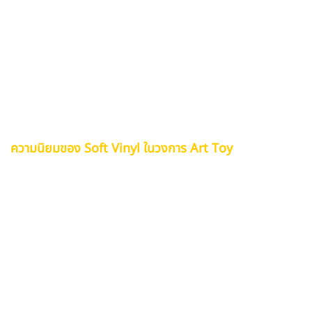
ใช้วัสดุ Soft Vinyl มาเป็นเวลานาน เนื่องจากวัสดุชนิดนี้
สามารถขึ้นรูปได้อย่างแม่นยำ รองรับการเคลือบสีได้ดี และให้
สัมผัสที่เป็นธรรมชาติ นอกจากนี้ ศิลปิน Art Toy ระดับโลก
เช่น KAWS และ Coarse ต่างเลือกใช้ Soft Vinyl ในการ
ผลิตผลงานที่มีเอกลักษณ์เฉพาะตัว ซึ่งได้รับการยอมรับใน
วงการศิลปะร่วมสมัย
ความนิยมของ Soft Vinyl ในวงการ Art Toy
Soft Vinyl กำลังเป็นที่นิยมในวงการ Art Toy ทั่วโลก
เนื่องจากคุณสมบัติที่สามารถขึ้นรูปได้ละเอียดและคงทน ทำให้
มันเหมาะสมสำหรับการผลิตฟิกเกอร์และของเล่นที่ต้องการ
ความประณีตและความสวยงามแบบเฉพาะตัว ศิลปินหลายคน
เลือกใช้ Soft Vinyl เพราะสามารถทำให้ผลงานของพวกเขามี
มิติและสามารถสะท้อนแนวคิดออกมาได้อย่างชัดเจน