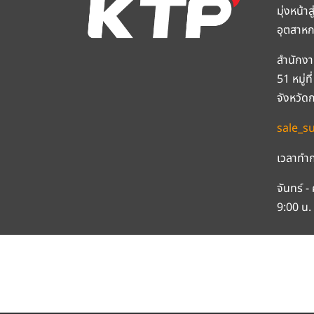
มุ่งหน้า
อุตสาห
สำนักงา
51 หมู่
จังหวัด
sale_s
เวลาทำก
จันทร์ - 
9:00 น. 
CO