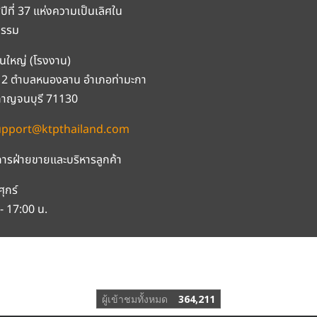
สู่ปีที่ 37 แห่งความเป็นเลิศใน
กรรม
นใหญ่ (โรงงาน)
ที่ 2 ตำบลหนองลาน อำเภอท่ามะกา
กาญจนบุรี 71130
upport@ktpthailand.com
ารฝ่ายขายและบริหารลูกค้า
ศุกร์
- 17:00 น.
© สงวนลิขสิทธิ์ บริษัท เค.ที.พี. (ประเทศไทย) จำกัด
PYRIGHT © K.T.P. (THAILAND) CO LTD. ALL RIGHTS RESERV
ผู้เข้าชมทั้งหมด
364,211