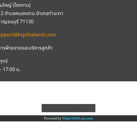
นใหญ่ (โรงงาน)
ที่ 2 ตำบลหนองลาน อำเภอท่ามะกา
กาญจนบุรี 71130
upport@ktpthailand.com
ารฝ่ายขายและบริหารลูกค้า
ศุกร์
- 17:00 น.
© สงวนลิขสิทธิ์ บริษัท เค.ที.พี. (ประเทศไทย) จำกัด
PYRIGHT © K.T.P. (THAILAND) CO LTD. ALL RIGHTS RESERV
ผู้เข้าชมวันนี้
123
Powered by
MakeWebEasy.com