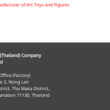
acturer of Art Toys and Figures
 (Thailand) Company
ed
ffice (Factory)
o 2, Nong Lan
trict, Tha Maka District,
anaburi 71130, Thailand