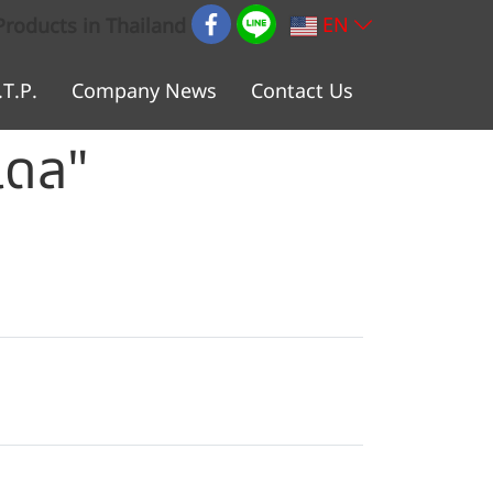
EN
Products in Thailand
.T.P.
Company News
Contact Us
เดล"