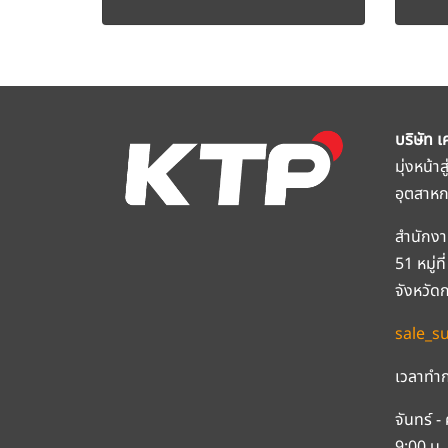
บริษัท เ
มุ่งหน้า
อุตสาห
สำนักงา
51 หมู่
จังหวัด
sale_s
เวลาทำก
จันทร์ - 
9:00 น. 