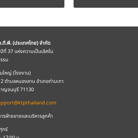
ค.ที.พี. (ประเทศไทย) จำกัด
สู่ปีที่ 37 แห่งความเป็นเลิศใน
กรรม
นใหญ่ (โรงงาน)
ที่ 2 ตำบลหนองลาน อำเภอท่ามะกา
กาญจนบุรี 71130
upport@ktpthailand.com
ารฝ่ายขายและบริหารลูกค้า
ศุกร์
- 17:00 น.